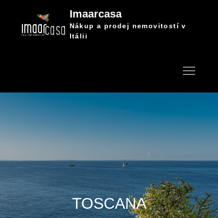
Skip
Imaarcasa
to
Nákup a prodej nemovitostí v
content
Itálii
TOSCANA