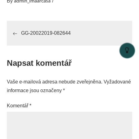
admin_imaarcasa
By
Navigace
GG-20022019-082644
pro
příspěvek
Napsat komentář
Vaše e-mailová adresa nebude zveřejněna.
Vyžadované
informace jsou označeny
*
Komentář
*