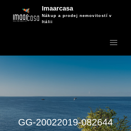
Skip
Imaarcasa
to
Nákup a prodej nemovitostí v
content
Itálii
GG-20022019-082644