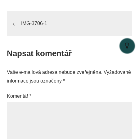
Navigace
IMG-3706-1
pro
příspěvek
Napsat komentář
Vaše e-mailová adresa nebude zveřejněna.
Vyžadované
informace jsou označeny
*
Komentář
*