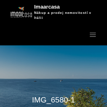
Skip
Imaarcasa
to
Nákup a prodej nemovitostí v
content
Itálii
IMG_6580-1