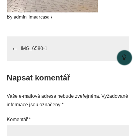
admin_imaarcasa
By
Navigace
IMG_6580-1
pro
příspěvek
Napsat komentář
Vaše e-mailová adresa nebude zveřejněna.
Vyžadované
informace jsou označeny
*
Komentář
*