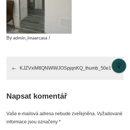
admin_imaarcasa
By
Navigace
KJZVxlM8QNWlWJOSpjqnKQ_thumb_50e1
pro
příspěvek
Napsat komentář
Vaše e-mailová adresa nebude zveřejněna.
Vyžadované
informace jsou označeny
*