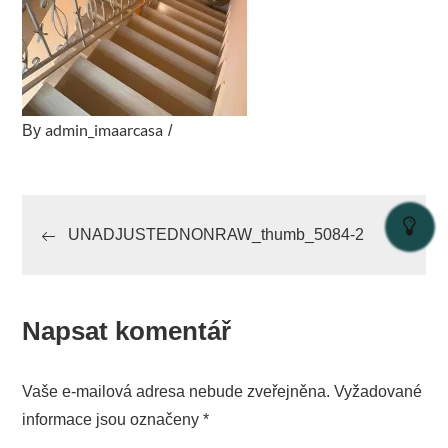
admin_imaarcasa
By
Navigace
UNADJUSTEDNONRAW_thumb_5084-2
pro
příspěvek
Napsat komentář
Vaše e-mailová adresa nebude zveřejněna.
Vyžadované
informace jsou označeny
*