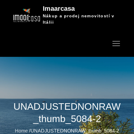
Skip
Imaarcasa
to
Nákup a prodej nemovitostí v
content
Itálii
UNADJUSTEDNONRAW
_thumb_5084-2
Home
UNADJUSTEDNONRAW_thumb_5084-2