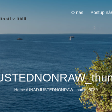
O nás
Postup ná
stí v Itálii
USTEDNONRAW_thum
Home
UNADJUSTEDNONRAW_thumb_5089