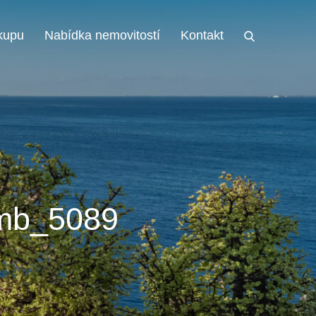
kupu
Nabídka nemovitostí
Kontakt
b_5089