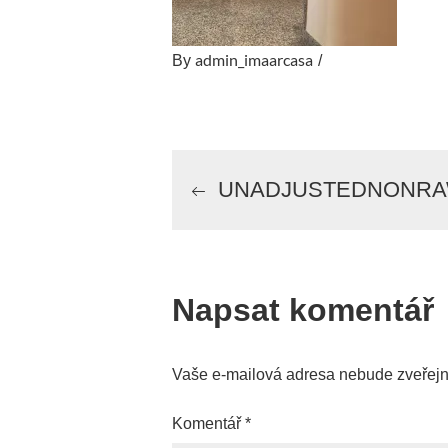
admin_imaarcasa
By
Navigace
UNADJUSTEDNONRAW
pro
příspěvek
Napsat komentář
Vaše e-mailová adresa nebude zveřej
Komentář
*