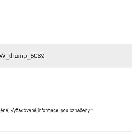
_thumb_5089
něna.
Vyžadované informace jsou označeny
*