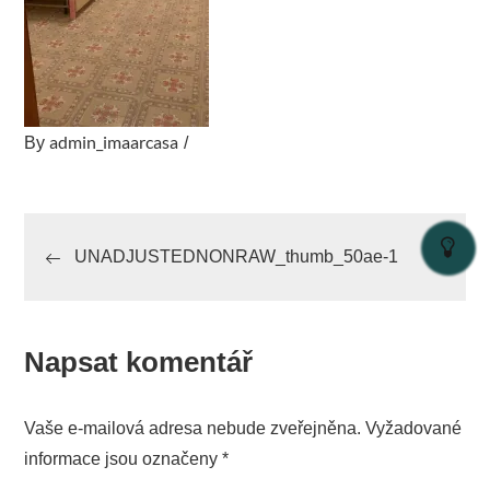
admin_imaarcasa
By
Navigace
UNADJUSTEDNONRAW_thumb_50ae-1
pro
příspěvek
Napsat komentář
Vaše e-mailová adresa nebude zveřejněna.
Vyžadované
informace jsou označeny
*