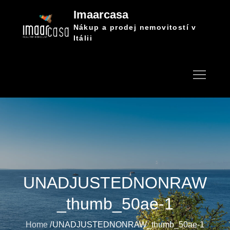
Skip
Imaarcasa
to
Nákup a prodej nemovitostí v
content
Itálii
UNADJUSTEDNONRAW
_thumb_50ae-1
Home
UNADJUSTEDNONRAW_thumb_50ae-1