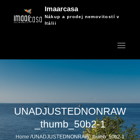
Skip
Imaarcasa
to
Nákup a prodej nemovitostí v
content
Itálii
UNADJUSTEDNONRAW
_thumb_50b2-1
Home
UNADJUSTEDNONRAW_thumb_50b2-1