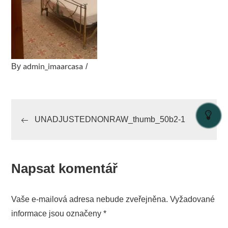
admin_imaarcasa
By
Navigace
UNADJUSTEDNONRAW_thumb_50b2-1
pro
příspěvek
Napsat komentář
Vaše e-mailová adresa nebude zveřejněna.
Vyžadované
informace jsou označeny
*